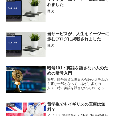
ブログ
れました
目次
当サービスが、人生をイージーに
ブログ
歩むブログに掲載されました
目次
暗号101：英語を話さない人のた
ブログ
めの暗号入門
近年、暗号通貨は世界の金融システムの
主要な一部となっているが、多くの
人々、特に英語を話さない人々にとっ
て、デジタル通貨の世界は圧倒的に感じ
られるかもしれない。
留学生でもイギリスの医療は無
ブログ
料？
イギリスでは留学生もNHS（国民保健サ