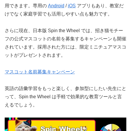
用できます。専用の
Android
/
iOS
アプリもあり、教室だ
けでなく家庭学習でも活用しやすい点も魅力です。
さらに現在、日本版 Spin the Wheel では、招き猫モチー
フの公式マスコットの名前を募集するキャンペーンも開催
されています。採用された方には、限定ミニチュアマスコ
ットがプレゼントされます。
マスコット名前募集キャンペーン
英語の語彙学習をもっと楽しく、参加型にしたい先生にと
って、Spin the Wheel は手軽で効果的な教育ツールと言
えるでしょう。