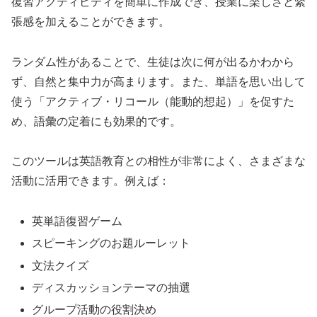
復習アクティビティを簡単に作成でき、授業に楽しさと緊
張感を加えることができます。
ランダム性があることで、生徒は次に何が出るかわから
ず、自然と集中力が高まります。また、単語を思い出して
使う「アクティブ・リコール（能動的想起）」を促すた
め、語彙の定着にも効果的です。
このツールは英語教育との相性が非常によく、さまざまな
活動に活用できます。例えば：
英単語復習ゲーム
スピーキングのお題ルーレット
文法クイズ
ディスカッションテーマの抽選
グループ活動の役割決め