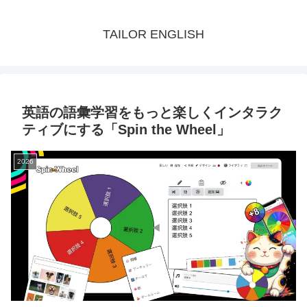
TAILOR ENGLISH
英語の語彙学習をもっと楽しくインタラク
ティブにする「Spin the Wheel」
2026