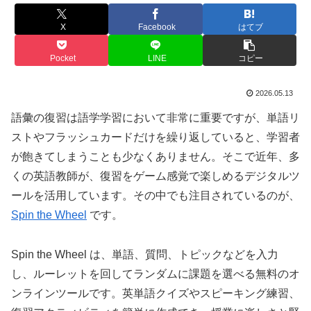
X
Facebook
はてブ
Pocket
LINE
コピー
2026.05.13
語彙の復習は語学学習において非常に重要ですが、単語リ
ストやフラッシュカードだけを繰り返していると、学習者
が飽きてしまうことも少なくありません。そこで近年、多
くの英語教師が、復習をゲーム感覚で楽しめるデジタルツ
ールを活用しています。その中でも注目されているのが、
Spin the Wheel
です。
Spin the Wheel は、単語、質問、トピックなどを入力
し、ルーレットを回してランダムに課題を選べる無料のオ
ンラインツールです。英単語クイズやスピーキング練習、