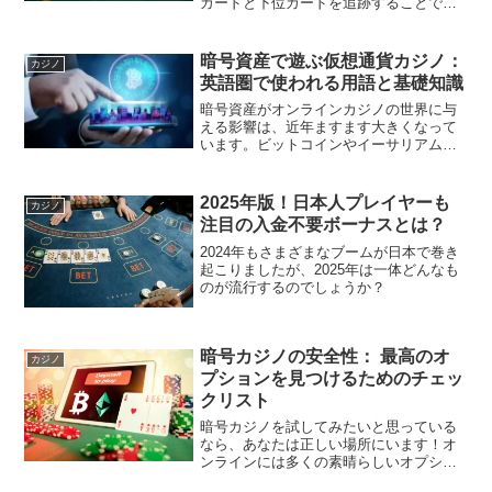
カードと下位カードを追跡することで優
位性を得るのに役立ちます。ランドカジ
ノでは、優れたカウンターがより多くを
賭ける適切なタイミングを見つけること
暗号資産で遊ぶ仮想通貨カジノ：
カジノ
ができます。これを防ぐ
英語圏で使われる用語と基礎知識
暗号資産がオンラインカジノの世界に与
える影響は、近年ますます大きくなって
います。ビットコインやイーサリアムの
ようなデジタル通貨を活用することで、
プレイヤーは匿名性や迅速な取引を享受
できるようになりました。しかし、暗号
2025年版！日本人プレイヤーも
カジノ
資産を利用した仮想通貨カ...
注目の入金不要ボーナスとは？
2024年もさまざまなブームが日本で巻き
起こりましたが、2025年は一体どんなも
のが流行するのでしょうか？
暗号カジノの安全性： 最高のオ
カジノ
プションを見つけるためのチェッ
クリスト
暗号カジノを試してみたいと思っている
なら、あなたは正しい場所にいます！オ
ンラインには多くの素晴らしいオプショ
ンがありますが、安全で楽しい体験のた