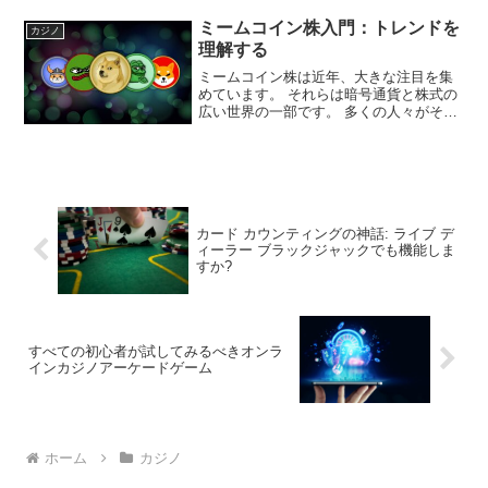
めにベストなものを選ぶ方法を知ること
が重要です。このガイドでは、信頼でき
ミームコイン株入門：トレンドを
カジノ
るクリプトカジノを見つけ
理解する
ミームコイン株は近年、大きな注目を集
めています。 それらは暗号通貨と株式の
広い世界の一部です。 多くの人々がそれ
らが何であり、なぜ重要なのかに興味を
持っています。
カード カウンティングの神話: ライブ デ
ィーラー ブラックジャックでも機能しま
すか?
すべての初心者が試してみるべきオンラ
インカジノアーケードゲーム
ホーム
カジノ