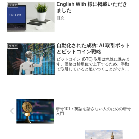
English With 様に掲載いただき
ブログ
ました
目次
自動化された成功: AI 取引ボット
ブログ
とビットコイン戦略
ビットコイン (BTC) 取引は急速に進みま
す。価格は秒単位で上下するため、手動
で取引していると追いつくことができま
せん。ここで AI を活用した取引ボットが
登場します。これらのボットはスマート
コードを使用して最適なタイミングで売
買を行う
暗号101：英語を話さない人のための暗号
入門