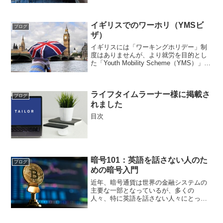
ます。ブロックチェーンの基本から分散
型金融（DeFi）の複雑さまで、暗号で使
用される一般的な用語を理解すること
イギリスでのワーホリ（YMSビ
は、この急速に成長する
ブログ
ザ）
イギリスには「ワーキングホリデー」制
度はありませんが、より就労を目的とし
た「Youth Mobility Scheme（YMS）」と
呼ばれるビザがあります。
ライフタイムラーナー様に掲載さ
ブログ
れました
目次
暗号101：英語を話さない人のた
ブログ
めの暗号入門
近年、暗号通貨は世界の金融システムの
主要な一部となっているが、多くの
人々、特に英語を話さない人々にとっ
て、デジタル通貨の世界は圧倒的に感じ
られるかもしれない。